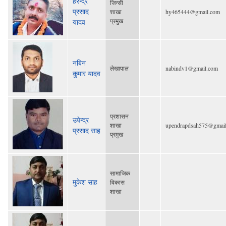
हरेन्द्र
जिन्सी
प्रसाद
शाखा
hy465444@gmail.com
प्रमुख
यादव
नबिन
लेखापाल
nabindv1@gmail.com
कुमार यादव
प्रशासन
उपेन्द्र
शाखा
upendrapdsah575@gmai
प्रसाद साह
प्रमुख
सामाजिक
मुकेश साह
विकास
शाखा