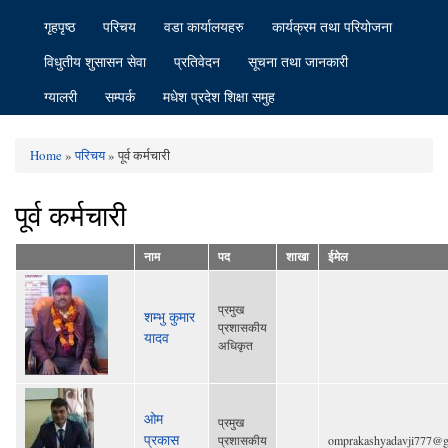
गृहपृष्ठ
परिचय
वडा कार्यालयहरु
कार्यक्रम तथा परियोजना
विधुतीय शुसासन सेवा
प्रतिवेदन
सूचना तथा जानकारी
ग्यालरी
सम्पर्क
मधेश प्रदेश शिक्षा समुह
Home
»
परिचय
» पूर्व कर्मचारी
You are here
पूर्व कर्मचारी
नाम
पद
शाखा
ईमेल
प्रमुख
शम्भु कुमार
प्रशासकीय
यादव
अधिकृत
ओम
प्रमुख
प्रकास
प्रशासकीय
omprakashyadavji777@g