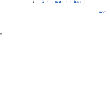
1
2
next ›
last »
Pages
more
//