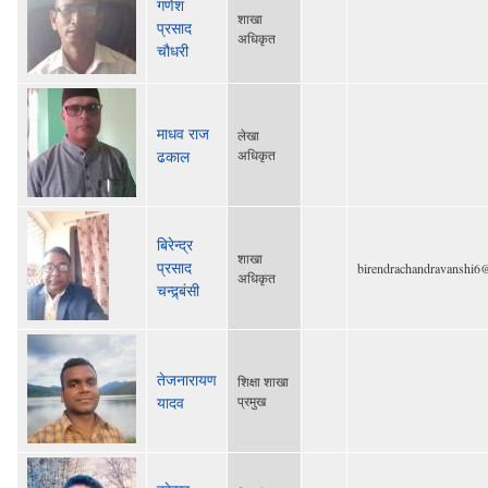
गणेश
शाखा
प्रसाद
अधिकृत
चौधरी
माधव राज
लेखा
ढकाल
अधिकृत
बिरेन्द्र
शाखा
प्रसाद
birendrachandravanshi6
अधिकृत
चन्द्र्बंसी
तेजनारायण
शिक्षा शाखा
यादव
प्रमुख