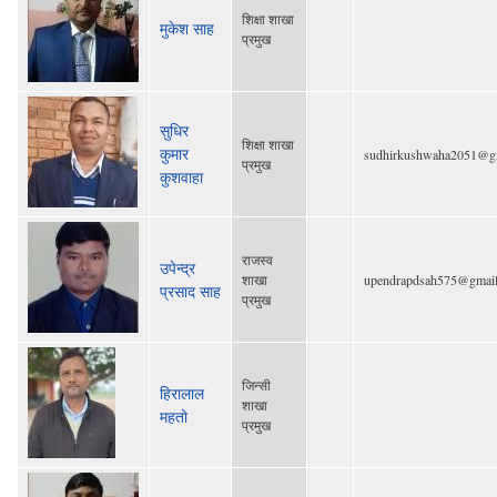
शिक्षा शाखा
मुकेश साह
प्रमुख
सुधिर
शिक्षा शाखा
कुमार
sudhirkushwaha2051@g
प्रमुख
कुशवाहा
राजस्व
उपेन्द्र
शाखा
upendrapdsah575@gmai
प्रसाद साह
प्रमुख
जिन्सी
हिरालाल
शाखा
महतो
प्रमुख