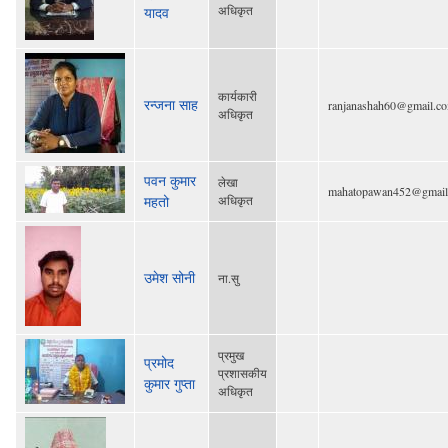
अधिकृत
यादव
कार्यकारी
रन्जना साह
ranjanashah60@gmail.c
अधिकृत
पवन कुमार
लेखा
mahatopawan452@gmail
महतो
अधिकृत
उमेश सोनी
ना.सु
प्रमुख
प्रमोद
प्रशासकीय
कुमार गुप्ता
अधिकृत