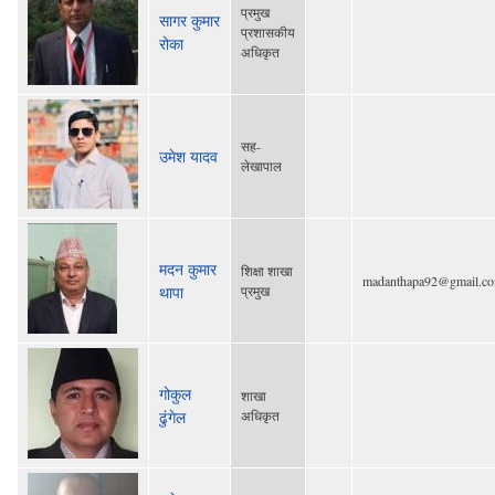
प्रमुख
सागर कुमार
प्रशासकीय
रोका
अधिकृत
सह-
उमेश यादव
लेखापाल
मदन कुमार
शिक्षा शाखा
madanthapa92@gmail.c
थापा
प्रमुख
गोकुल
शाखा
ढुंगेल
अधिकृत