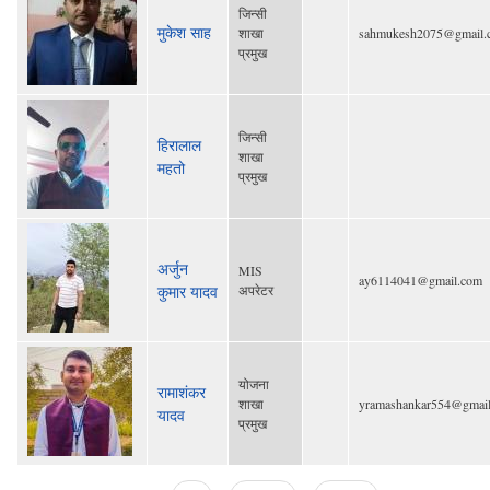
जिन्सी
मुकेश साह
शाखा
sahmukesh2075@gmail.
प्रमुख
जिन्सी
हिरालाल
शाखा
महतो
प्रमुख
अर्जुन
MIS
ay6114041@gmail.com
कुमार यादव
अपरेटर
योजना
रामाशंकर
शाखा
yramashankar554@gmai
यादव
प्रमुख