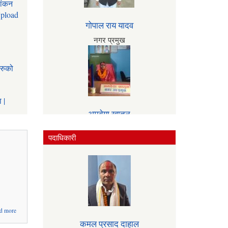
यांकन
Upload
गोपाल राय यादव
नगर प्रमुख
हरुको
 |
अमबेया खातुन
अन्य
कार्यवाहक नगर प्रमुख
पदाधिकारी
about
d more
कार्यपालिका
कमल प्रसाद दाहाल
बैठकमा