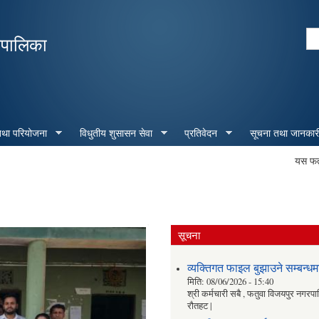
Skip to
main
Se
रपालिका
content
Search form
 तथा परियोजना
विधुतीय शुसासन सेवा
प्रतिवेदन
सूचना तथा जानकार
यस फतुवा बि
सूचना
व्यक्तिगत फाइल बुझाउने सम्बन्धमा
मिति:
08/06/2026 - 15:40
श्री कर्मचारी सबै , फतुवा विजयपुर नगरप
रौतहट |