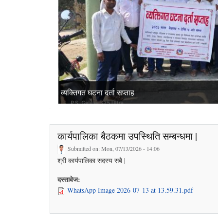
व्यक्तिगत घटना दर्ता सप्ताह
सुरक्षित आप्रवासन (सामी) कार्यक्रम
" बिश्व क्षयरोग दिवस "
नवौ नगर सभा
कार्यपालिका बैठकमा उपस्थिति सम्बन्धमा |
Submitted on:
Mon, 07/13/2026 - 14:06
श्री कार्यपालिका सदस्य सबै |
दस्तावेज:
WhatsApp Image 2026-07-13 at 13.59.31.pdf