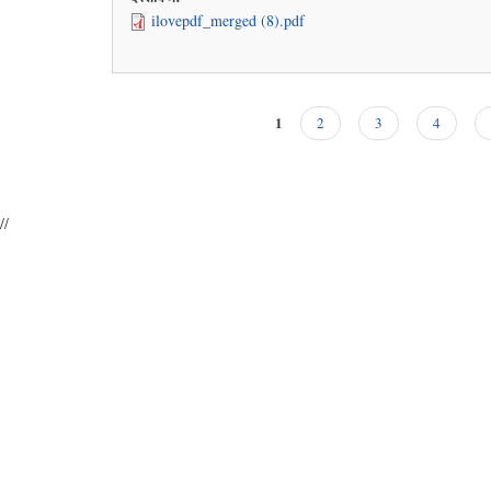
ilovepdf_merged (8).pdf
1
2
3
4
Pages
//