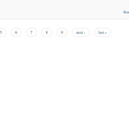
Rea
5
6
7
8
9
next ›
last »